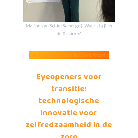
Matine van Schie (Samergo): Waar sta jij in
de X-curve?
Bekijk alle transitierollen op de X-curve
Eyeopeners voor
transitie:
technologische
innovatie voor
zelfredzaamheid in de
zorg