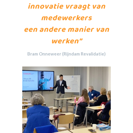
innovatie vraagt van
medewerkers
een andere manier van
werken”
Bram Onneweer (Rijndam Revalidatie)