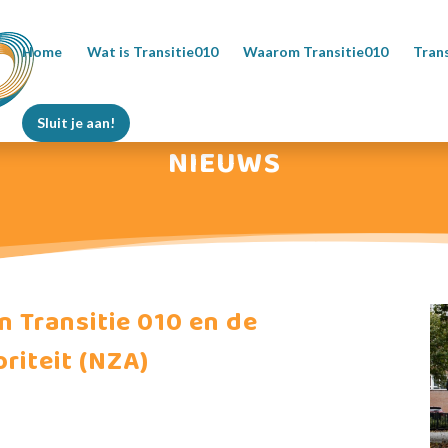
Home
Wat is Transitie010
Waarom Transitie010
Trans
Sluit je aan!
NIEUWS
n Transitie 010 en de
riteit (NZA)