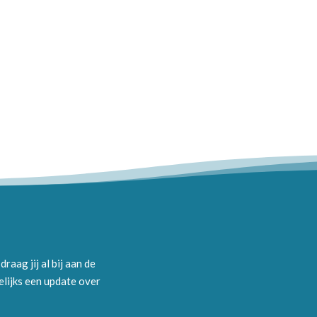
aag jij al bij aan de
elijks een update over