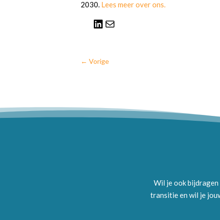
2030.
Lees meer over ons.
LinkedIn
E-mail
←
Vorige
Wil je ook bijdragen
transitie en wil je j